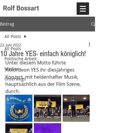
Rolf Bossart
Beitrag
All Posts
22. Juni 2022
All Posts
10 Jahre YES- einfach königlich!
Politische Arbeit
Unter diesem Motto führte 
Medien
Akkordeon YES ihr diesjähriges 
Konzert, mit heldenhafter Musik, 
Unterwegs
hauptsächlich aus der Film Szene, 
durch.