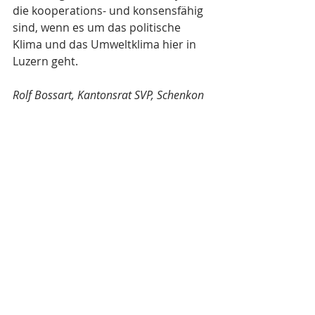
die kooperations- und konsensfähig 
sind, wenn es um das politische 
Klima und das Umweltklima hier in 
Luzern geht.
Rolf Bossart, Kantonsrat SVP, Schenkon
Luzerner Zeitung, 28.02.2023
Leserbrief - Kandidierende mit 
Kooperationsfähigkeit gefragt 
(luzernerzeitung.ch)
Kantonsrat
Medien
svp
Medien