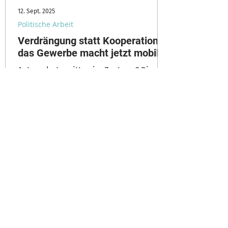
12. Sept. 2025
Politische Arbeit
Verdrängung statt Kooperation -
das Gewerbe macht jetzt mobil
Autoverbote mitten im Zentrum? Die
Stadt Luzern stimmt am 28.September
über eine Initiative mit dieser radikalen
Forderung ab. Als hätten die
Gewerbetreibenden wegen dem
herrschenden Verkehrsregime nicht
schon heute ernsthafte Schwierigkeiten.
KGL Interview mit Anita Ekberg vom
Komitee "Lebendige Neustadt" und Rolf
Bossart, Geschäftsführer
1
/
39
Detaillistenverband Kanton Luzern. In
der aktuellen Ausgabe des KMU-
Magazins